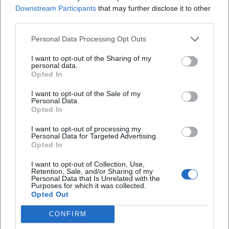
Downstream Participants
that may further disclose it to other
Welche Musik kann ich erwarten?
third parties.
Personal Data Processing Opt Outs
Wie viel kosten die Tickets?
I want to opt-out of the Sharing of my
personal data.
Ist die Veranstaltung barrierefrei zugänglich?
Opted In
I want to opt-out of the Sale of my
Findet das Konzert drinnen oder draußen statt?
Personal Data.
Opted In
I want to opt-out of processing my
Personal Data for Targeted Advertising.
Opted In
I want to opt-out of Collection, Use,
Retention, Sale, and/or Sharing of my
Personal Data that Is Unrelated with the
Purposes for which it was collected.
Opted Out
CONFIRM